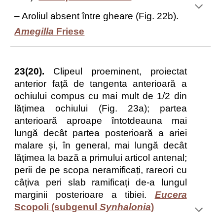
– Aroliul absent între gheare (Fig. 22b).
Amegilla
Friese
23(20).
Clipeul proeminent, proiectat
anterior față de tangenta anterioară a
ochiului compus cu mai mult de 1/2 din
lățimea ochiului (Fig. 23a); partea
anterioară aproape întotdeauna mai
lungă decât partea posterioară a ariei
malare și, în general, mai lungă decât
lățimea la bază a primului articol antenal;
perii de pe scopa neramificați, rareori cu
câțiva peri slab ramificați de-a lungul
marginii posterioare a tibiei.
Eucera
Scopoli (subgenul
Synhalonia
)