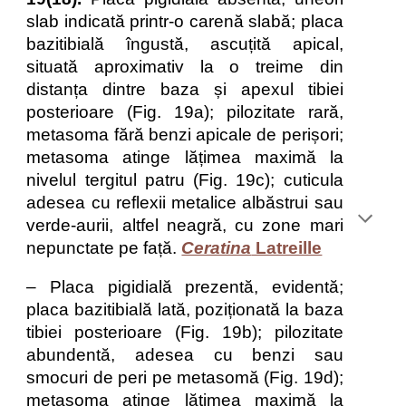
slab indicată printr-o carenă slabă; placa
bazitibială îngustă, ascuțită apical,
situată aproximativ la o treime din
distanța dintre baza și apexul tibiei
posterioare (Fig. 19a); pilozitate rară,
metasoma fără benzi apicale de perișori;
metasoma atinge lățimea maximă la
nivelul tergitul patru (Fig. 19c); cuticula
adesea cu reflexii metalice albăstrui sau
verde-aurii, altfel neagră, cu zone mari
nepunctate pe față.
Ceratina
Latreille
– Placa pigidială prezentă, evidentă;
placa bazitibială lată, poziționată la baza
tibiei posterioare (Fig. 19b); pilozitate
abundentă, adesea cu benzi sau
smocuri de peri pe metasomă (Fig. 19d);
metasoma atinge lățimea maximă la