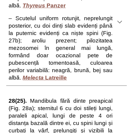
albă.
Thyreus
Panzer
– Scutelul uniform rotunjit, neprelungit
posterior, cu doi dinți slab evidenți până
la puternic evidenți ca niște spini (Fig.
27b); aroliu prezent; pilozitatea
mezosomei în general mai lungă,
formând doar ocazional pete de
pubescență tomentoasă, culoarea
perilor variabilă: neagră, brună, bej sau
albă.
Melecta
Latreille
28(25).
Mandibula fără dinte preapical
(Fig. 28a); sternitul 6 cu doi stileți lungi,
paraleli apical, lungi de peste 4 ori
distanța bazală dintre ei, cu spini lungi și
curbați la vârf, prelungiți și vizibili la