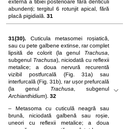
externă a tibiei posterioare fără denticuli
abundenți; tergitul 6 rotunjit apical, fără
placă pigidială.
31
31(30).
Cuticula metasomei roșiatică,
sau cu pete galbene extinse, rar complet
lipsită de colorit (la genul
Trachusa
,
subgenul
Trachusa
), niciodată cu reflexii
metalice; a doua nervură recurentă
vizibil postfurcală (Fig. 31a) sau
interfurcală (Fig. 31b), rar ușor prefurcală
(la genul
Trachusa
, subgenul
Archianthidium
).
32
– Metasoma cu cuticulă neagră sau
brună, niciodată galbenă sau roșie,
uneori cu reflexii metalice; a doua