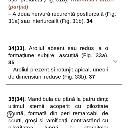
(
parțial
)
– A doua nervură recurentă postfurcală (Fig.
31a) sau interfurcală (Fig. 31b).
34
34(33).
Aroliul absent sau redus la o
formațiune subțire, ascuțită (Fig. 33a).
35
– Aroliul prezent și rotunjit apical, uneori
de dimensiuni reduse (Fig. 33b).
37
35(34).
Mandibula cu până la patru dinți;
ultimul sternit acoperit cu pilozitate
scurtă, formată din peri remarcabil de
scurți, groși și ramificați, contrastând cu
pilozitatea lungă a sternitelor