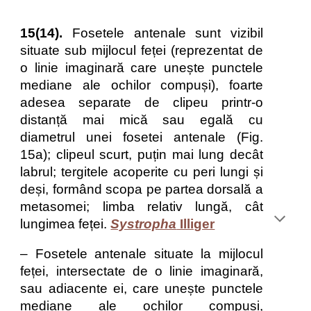
15(14).
Fosetele antenale sunt vizibil
situate sub mijlocul feței (reprezentat de
o linie imaginară care unește punctele
mediane ale ochilor compuși), foarte
adesea separate de clipeu printr-o
distanță mai mică sau egală cu
diametrul unei fosetei antenale (Fig.
15a); clipeul scurt, puțin mai lung decât
labrul; tergitele acoperite cu peri lungi și
deși, formând scopa pe partea dorsală a
metasomei; limba relativ lungă, cât
lungimea feței.
Systropha
Illiger
– Fosetele antenale situate la mijlocul
feței, intersectate de o linie imaginară,
sau adiacente ei, care unește punctele
mediane ale ochilor compuși,