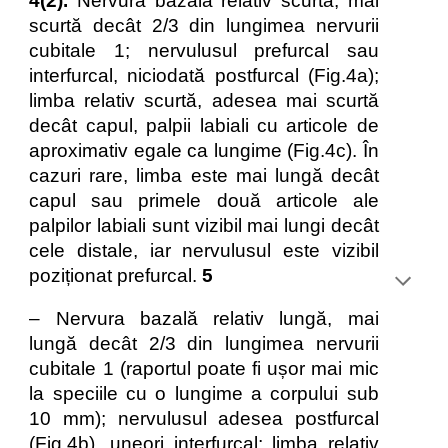
4(2).
Nervura bazală relativ scurtă, mai
scurtă decât 2/3 din lungimea nervurii
cubitale 1; nervulusul prefurcal sau
interfurcal, niciodată postfurcal (Fig.4a);
limba relativ scurtă, adesea mai scurtă
decât capul, palpii labiali cu articole de
aproximativ egale ca lungime (Fig.4c). În
cazuri rare, limba este mai lungă decât
capul sau primele două articole ale
palpilor labiali sunt vizibil mai lungi decât
cele distale, iar nervulusul este vizibil
poziționat prefurcal.
5
– Nervura bazală relativ lungă, mai
lungă decât 2/3 din lungimea nervurii
cubitale 1 (raportul poate fi ușor mai mic
la speciile cu o lungime a corpului sub
10 mm); nervulusul adesea postfurcal
(Fig.4b), uneori interfurcal; limba relativ