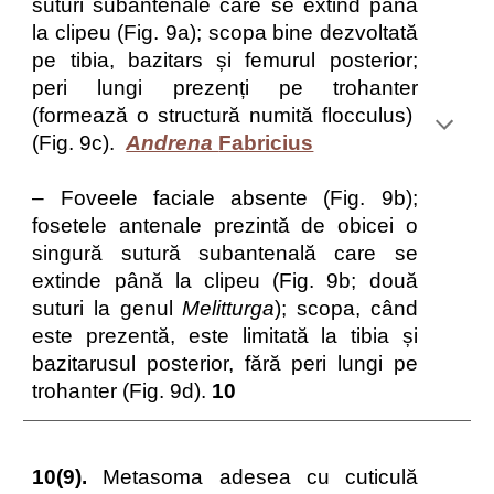
suturi subantenale care se extind până
la clipeu (Fig. 9a); scopa bine dezvoltată
pe tibia, bazitars și femurul posterior;
peri lungi prezenți pe trohanter
(formează o structură numită flocculus)
(Fig. 9c).
Andrena
Fabricius
– Foveele faciale absente (Fig. 9b);
fosetele antenale prezintă de obicei o
singură sutură subantenală care se
extinde până la clipeu (Fig. 9b; două
suturi la genul
Melitturga
); scopa, când
este prezentă, este limitată la tibia și
bazitarusul posterior, fără peri lungi pe
trohanter (Fig. 9d).
10
10(9).
Metasoma adesea cu cuticulă