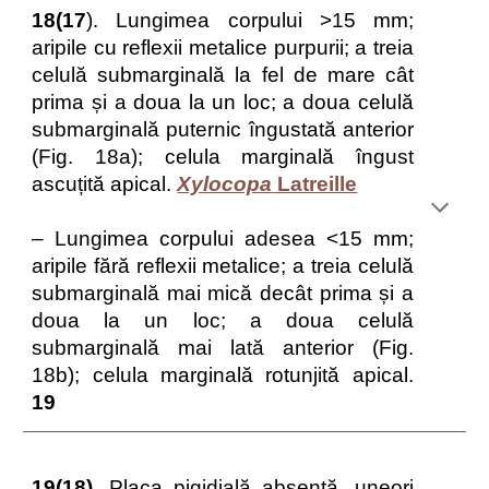
18(17
). Lungimea corpului >15 mm;
aripile cu reflexii metalice purpurii; a treia
celulă submarginală la fel de mare cât
prima și a doua la un loc; a doua celulă
submarginală puternic îngustată anterior
(Fig. 18a); celula marginală îngust
ascuțită apical.
Xylocopa
Latreille
– Lungimea corpului adesea <15 mm;
aripile fără reflexii metalice; a treia celulă
submarginală mai mică decât prima și a
doua la un loc; a doua celulă
submarginală mai lată anterior (Fig.
18b); celula marginală rotunjită apical.
19
19(18).
Placa pigidială absentă, uneori