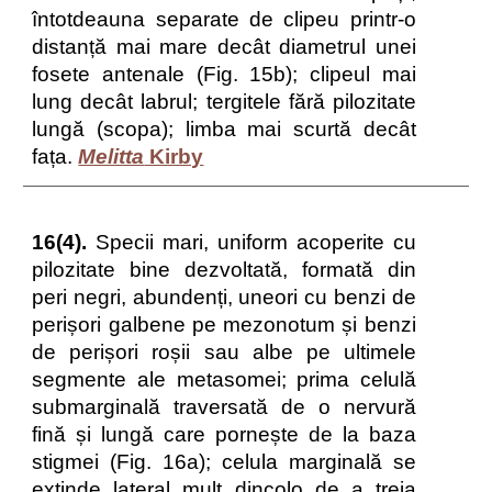
întotdeauna separate de clipeu printr-o
distanță mai mare decât diametrul unei
fosete antenale (Fig. 15b); clipeul mai
lung decât labrul; tergitele fără pilozitate
lungă (scopa); limba mai scurtă decât
fața.
Melitta
Kirby
16(4).
Specii mari, uniform acoperite cu
pilozitate bine dezvoltată, formată din
peri negri, abundenți, uneori cu benzi de
perișori galbene pe mezonotum și benzi
de perișori roșii sau albe pe ultimele
segmente ale metasomei; prima celulă
submarginală traversată de o nervură
fină și lungă care pornește de la baza
stigmei (Fig. 16a); celula marginală se
extinde lateral mult dincolo de a treia