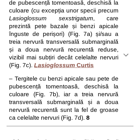
de pubescență tomentoasă, deschisă la
culoare (cu excepția unor specii precum
Lasioglossum sexstrigatum
, care
prezintă pete bazale și benzi apicale
înguste de perișori) (Fig. 7a) și/sau a
treia nervură transversală submarginală
și a doua nervură recurentă reduse,
vizibil mai subțiri decât celelalte nervuri
(Fig. 7c).
Lasioglossum
Curtis
– Tergitele cu benzi apicale sau pete de
pubescență tomentoasă, deschisă la
culoare (Fig. 7b), iar a treia nervură
transversală submarginală și a doua
nervură recurentă sunt la fel de groase
ca celelalte nervuri (Fig. 7d).
8