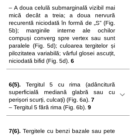
– A doua celulă submarginală vizibil mai
mică decât a treia; a doua nervură
recurentă niciodată în formă de „S” (Fig.
5b); marginile interne ale ochilor
compuși converg spre vertex sau sunt
paralele (Fig. 5d); culoarea tergitelor și
pilozitatea variabilă; vârful glosei ascuțit,
niciodată bifid (Fig. 5d).
6
6(5).
Tergitul 5 cu rima (adâncitură
superficială mediană glabră sau cu
perișori scurți, culcați) (Fig. 6a).
7
– Tergitul 5 fără rima (Fig. 6b).
9
7(6).
Tergitele cu benzi bazale sau pete