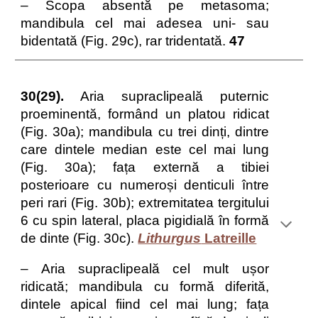
– Scopa absentă pe metasoma;
mandibula cel mai adesea uni- sau
bidentată (Fig. 29c), rar tridentată.
47
30(29).
Aria supraclipeală puternic
proeminentă, formând un platou ridicat
(Fig. 30a); mandibula cu trei dinți, dintre
care dintele median este cel mai lung
(Fig. 30a); fața externă a tibiei
posterioare cu numeroși denticuli între
peri rari (Fig. 30b); extremitatea tergitului
6 cu spin lateral, placa pigidială în formă
de dinte (Fig. 30c).
Lithurgus
Latreille
– Aria supraclipeală cel mult ușor
ridicată; mandibula cu formă diferită,
dintele apical fiind cel mai lung; fața