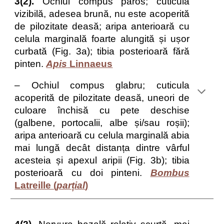
3(2).
Ochiul compus păros; cuticula
vizibilă, adesea brună, nu este acoperită
de pilozitate deasă; aripa anterioară cu
celula marginală foarte alungită și ușor
curbată (Fig. 3a); tibia posterioară fără
pinten.
Apis
Linnaeus
– Ochiul compus glabru; cuticula
acoperită de pilozitate deasă, uneori de
culoare închisă cu pete deschise
(galbene, portocalii, albe și/sau roșii);
aripa anterioară cu celula marginală abia
mai lungă decât distanța dintre vârful
acesteia și apexul aripii (Fig. 3b); tibia
posterioară cu doi pinteni.
Bombus
Latreille (
parțial
)