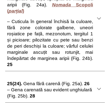
aripii (Fig. 24a).
Nomada
Scopoli
(
parțial
)
– Cuticula în general închisă la culoare,
fără zone colorate galbene, uneori
roșiatice pe față, mezonotum, tergitul 1
și picioare; pilozitate cu pete sau benzi
de peri deschiși la culoare; vârful celulei
marginale ascuțit sau rotunjit, mai
îndepărtat de marginea aripii (Fig. 24b).
25
25(24).
Gena fără carenă (Fig. 25a).
26
– Gena carenată sau evident unghiulară
(Fig. 25b).
28