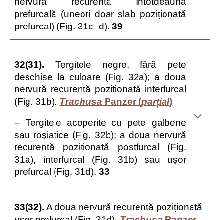
nervură recurentă întotdeauna
prefurcală (uneori doar slab poziționată
prefurcal) (Fig. 31c–d).
39
32(31).
Tergitele negre, fără pete
deschise la culoare (Fig. 32a); a doua
nervură recurentă poziționată interfurcal
(Fig. 31b).
Trachusa
Panzer (
parțial
)
– Tergitele acoperite cu pete galbene
sau roșiatice (Fig. 32b); a doua nervură
recurentă poziționată postfurcal (Fig.
31a), interfurcal (Fig. 31b) sau ușor
prefurcal (Fig. 31d).
33
33(32).
A doua nervură recurentă poziționată
ușor prefurcal (Fig. 31d).
Trachusa
Panzer