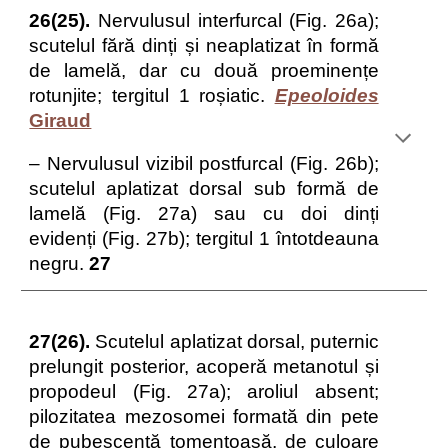
26(25).
Nervulusul interfurcal (Fig. 26a);
scutelul fără dinți și neaplatizat în formă
de lamelă, dar cu două proeminențe
rotunjite; tergitul 1 roșiatic.
Epeoloides
Giraud
– Nervulusul vizibil postfurcal (Fig. 26b);
scutelul aplatizat dorsal sub formă de
lamelă (Fig. 27a) sau cu doi dinți
evidenți (Fig. 27b); tergitul 1 întotdeauna
negru.
27
27(26).
Scutelul aplatizat dorsal, puternic
prelungit posterior, acoper
ă
metanotul și
propodeul (Fig. 27a); aroliul absent;
pilozitatea mezosomei formată din pete
de pubescență tomentoasă, de culoare