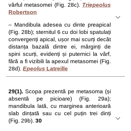
vârful metasomei (Fig. 28c).
Triepeolus
Robertson
– Mandibula adesea cu dinte preapical
(Fig. 28b); sternitul 6 cu doi lobi spatulați
convergenți apical, ușor mai scurți decât
distanța bazală dintre ei, mărginți de
spini scurți, evidenți și puternici la vârf,
fără a fi vizibili la apexul metasomei (Fig.
28d).
Epeolus
Latreille
29(1).
Scopa prezentă pe metasoma (și
absentă pe picioare) (Fig. 29a);
mandibula lată, cu marginea anterioară
slab dințată sau cu cel puțin trei dinți
(Fig. 29b).
30