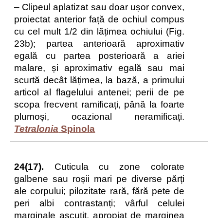
– Clipeul aplatizat sau doar ușor convex,
proiectat anterior față de ochiul compus
cu cel mult 1/2 din lățimea ochiului (Fig.
23b); partea anterioară aproximativ
egală cu partea posterioară a ariei
malare, și aproximativ egală sau mai
scurtă decât lățimea, la bază, a primului
articol al flagelului antenei; perii de pe
scopa frecvent ramificați, până la foarte
plumoși, ocazional neramificați.
Tetralonia
Spinola
24(17).
Cuticula cu zone colorate
galbene sau roșii mari pe diverse părți
ale corpului; pilozitate rară, fără pete de
peri albi contrastanți; vârful celulei
marginale ascuțit, apropiat de marginea