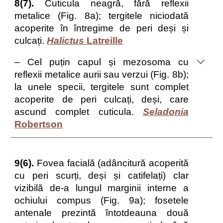
8(7).
Cuticula neagră, fără reflexii
metalice (Fig. 8a); tergitele niciodată
acoperite în întregime de peri deși și
culcați.
Halictus
Latreille
– Cel puțin capul și mezosoma cu
reflexii metalice aurii sau verzui (Fig. 8b);
la unele specii, tergitele sunt complet
acoperite de peri culcați, deși, care
ascund complet cuticula.
Seladonia
Robertson
9(6).
Fovea facială (adâncitură acoperită
cu peri scurți, deși și catifelați) clar
vizibilă de-a lungul marginii interne a
ochiului compus (Fig. 9a); fosetele
antenale prezintă întotdeauna două