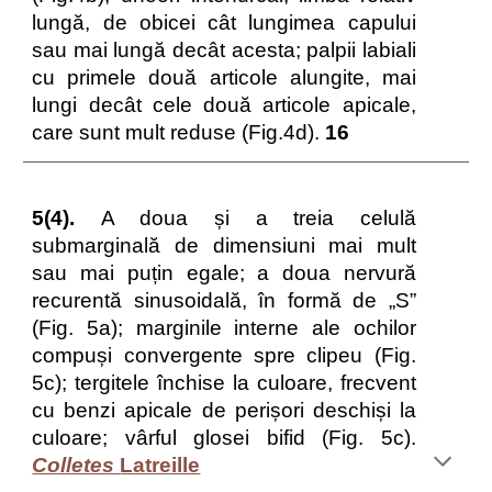
lungă, de obicei cât lungimea capului
sau mai lungă decât acesta; palpii labiali
cu primele două articole alungite, mai
lungi decât cele două articole apicale,
care sunt mult reduse (Fig.4d).
16
5(4).
A doua și a treia celulă
submarginală de dimensiuni mai mult
sau mai puțin egale; a doua nervură
recurentă sinusoidală, în formă de „S”
(Fig. 5a); marginile interne ale ochilor
compuși convergente spre clipeu (Fig.
5c); tergitele închise la culoare, frecvent
cu benzi apicale de perișori deschiși la
culoare; vârful glosei bifid (Fig. 5c).
Colletes
Latreille