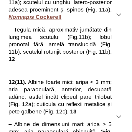
11a); scutelul cu unghiul latero-posterior
adesea proeminent și spinos (Fig. 11a).
Nomiapis
Cockerell
– Tegula mică, aproximativ jumătate din
lungimea scutului (Fig.11b); lobul
pronotal fără lamelă translucidă (Fig.
11b); scutelul rotunjit posterior (Fig. 11b).
12
12(11).
Albine foarte mici: aripa < 3 mm;
aria paraoculară, anterior, decupată
adânc, astfel încât clipeul pare trilobat
(Fig. 12a); cuticula cu reflexii metalice și
pete galbene (Fig. 12c).
13
– Albine de dimensiuni mari: aripa > 5
mm; aria paraoculară obișnuită (Fig.